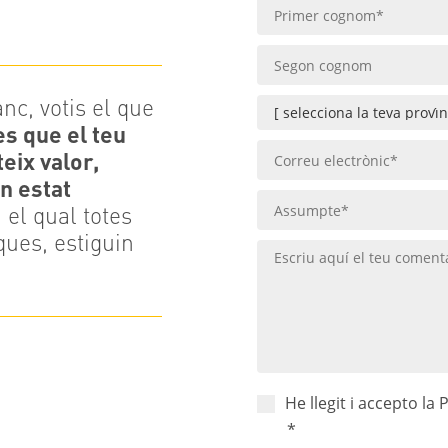
nc, votis el que
es que el teu
teix valor,
un estat
 el qual totes
iques, estiguin
He llegit i accepto la P
*