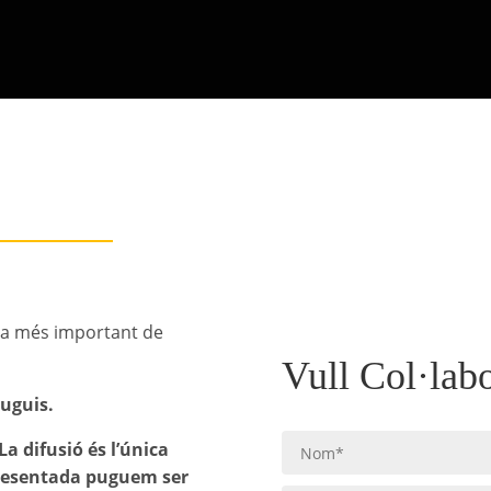
 la més important de
Vull Col·lab
puguis.
La difusió és l’única
presentada puguem ser