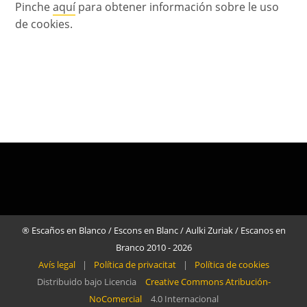
Pinche
aquí
para obtener información sobre le uso
de cookies.
® Escaños en Blanco / Escons en Blanc / Aulki Zuriak / Escanos en
Branco 2010 - 2026
Avís legal
|
Política de privacitat
|
Política de cookies
Distribuido bajo Licencia
Creative Commons Atribución-
NoComercial
4.0 Internacional