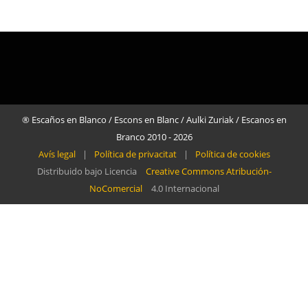
® Escaños en Blanco / Escons en Blanc / Aulki Zuriak / Escanos en
Branco 2010 - 2026
Avís legal
|
Política de privacitat
|
Política de cookies
Distribuido bajo Licencia
Creative Commons Atribución-
NoComercial
4.0 Internacional