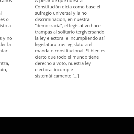
scaños
A pesar de que nuestra
Constitución dicta como base el
l
sufragio universal y la no
les o
discriminación, en nuestra
isto a
“democracia”, el legislativo hace
trampas al solitario tergiversando
s y no
la ley electoral e incumpliendo así
er la
legislatura tras legislatura el
ntar
mandato constitucional. Si bien es
cierto que todo el mundo tiene
ntza,
derecho a voto, nuestra ley
ain,
electoral incumple
sistemáticamente […]