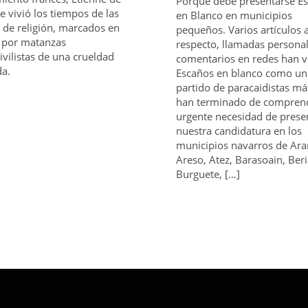
Porqué debe presentarse E
ie vivió los tiempos de las
en Blanco en municipios
 de religión, marcados en
pequeños. Varios artículos a
 por matanzas
respecto, llamadas persona
ivilistas de una crueldad
comentarios en redes han v
da.
Escaños en blanco como un
partido de paracaidistas má
han terminado de comprend
urgente necesidad de prese
nuestra candidatura en los
municipios navarros de Ara
Areso, Atez, Barasoain, Beri
Burguete, […]