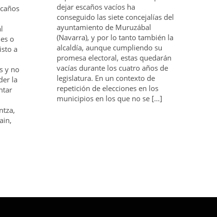
dejar escaños vacíos ha
scaños
conseguido las siete concejalías del
ayuntamiento de Muruzábal
l
(Navarra), y por lo tanto también la
les o
alcaldía, aunque cumpliendo su
isto a
promesa electoral, estas quedarán
vacías durante los cuatro años de
s y no
legislatura. En un contexto de
er la
repetición de elecciones en los
ntar
municipios en los que no se […]
ntza,
ain,