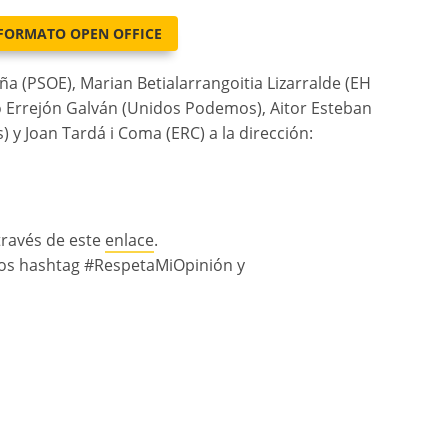
 FORMATO OPEN OFFICE
ña (PSOE), Marian Betialarrangoitia Lizarralde (EH
go Errejón Galván (Unidos Podemos), Aitor Esteban
 y Joan Tardá i Coma (ERC) a la dirección:
través de este
enlace
.
n los hashtag #RespetaMiOpinión y