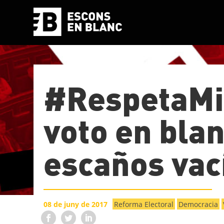
#RespetaMi
voto en bla
escaños vac
08 de juny de 2017
Reforma Electoral
Democracia