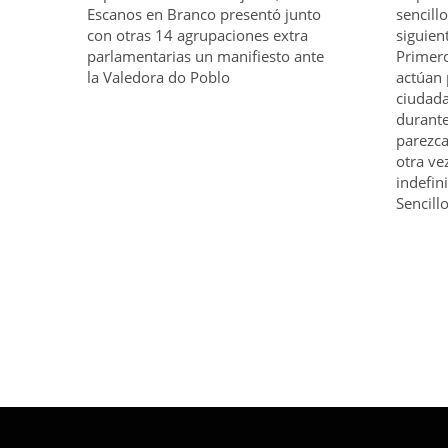
Escanos en Branco presentó junto
sencill
con otras 14 agrupaciones extra
siguien
parlamentarias un manifiesto ante
Primero
la Valedora do Poblo
actúan 
ciudada
durante
parezca;
otra vez
indefin
Sencill