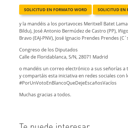
SOLICITUD EN FORMATO WORD
SOLICITUD EN
y la mandéis a los portavoces Meritxell Batet Lama
Bildu), José Antonio Bermúdez de Castro (PP), Iñi
Bravo (EAJ-PNV), José Ignacio Prendes Prendes (C´s)
Congreso de los Diputados
Calle de Floridablanca, S/N, 28071 Madrid
o mandéis un correo electrónico a sus señorías a 
y compartáis esta iniciativa en redes sociales co
#PorUnVotoEnBlancoQueDejeEscañosVacíos
Muchas gracias a todos.
Te puede interesar…