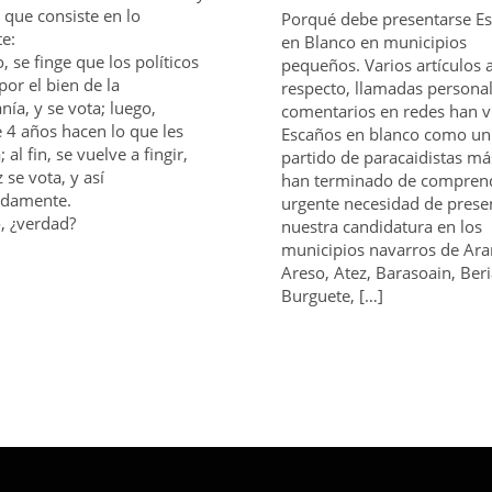
o que consiste en lo
Porqué debe presentarse E
te:
en Blanco en municipios
, se finge que los políticos
pequeños. Varios artículos a
por el bien de la
respecto, llamadas persona
nía, y se vota; luego,
comentarios en redes han v
 4 años hacen lo que les
Escaños en blanco como un
 al fin, se vuelve a fingir,
partido de paracaidistas má
 se vota, y así
han terminado de comprend
idamente.
urgente necesidad de prese
o, ¿verdad?
nuestra candidatura en los
municipios navarros de Ara
Areso, Atez, Barasoain, Beri
Burguete, […]